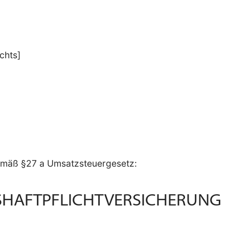
chts]
emäß §27 a Umsatzsteuergesetz:
SHAFTPFLICHTVERSICHERUNG